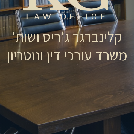
קלינברגר ג'ריס ושות'
משרד עורכי דין ונוטריון