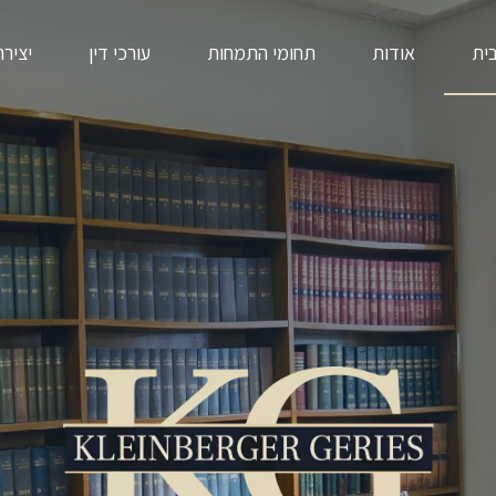
ית
אודות
תחומי התמחות
עורכי דין
יציר